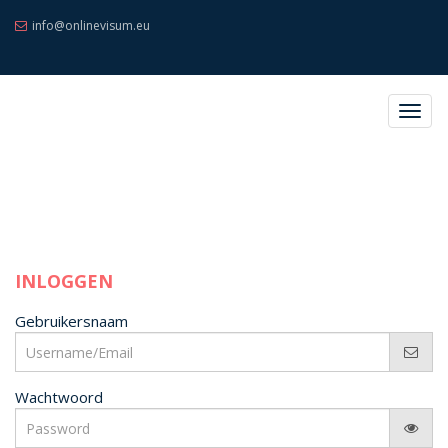
info@onlinevisum.eu
Togg
navig
INLOGGEN
Gebruikersnaam
Wachtwoord